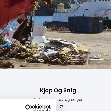
Kjøp Og Salg
Vi kjøper fartøy og selger
utstyr
av