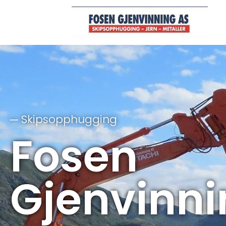
─ Skipsopphugging
Fosen
Gjenvinni