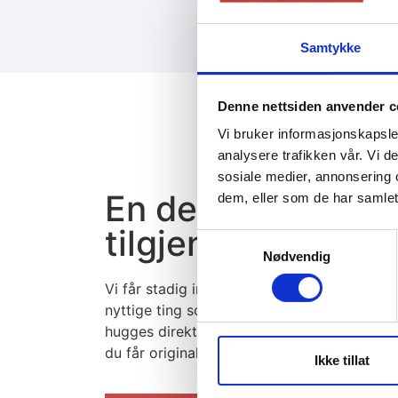
Samtykke
Denne nettsiden anvender c
Vi bruker informasjonskapsler
analysere trafikken vår. Vi 
sosiale medier, annonsering 
En del av våre
dem, eller som de har samlet
tilgjengelige dele
Samtykkevalg
Nødvendig
Vi får stadig inn helt nye deler, tilbehør og
nyttige ting som du kan hente hos oss. Alt
hugges direkte fra båter og andre fartøy sli
du får original kvalitet.
Ikke tillat