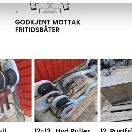
GODKJENT MOTTAK
FRITIDSBÅTER
ll
12-13 . Hyd Ruller.
12. Rustfr