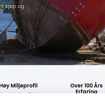
t kjøp og
Høy Miljøprofil
Over 100 Års
Erfaring
l hugging skjer på beton
med utskillere
Heleid datter-selskap 