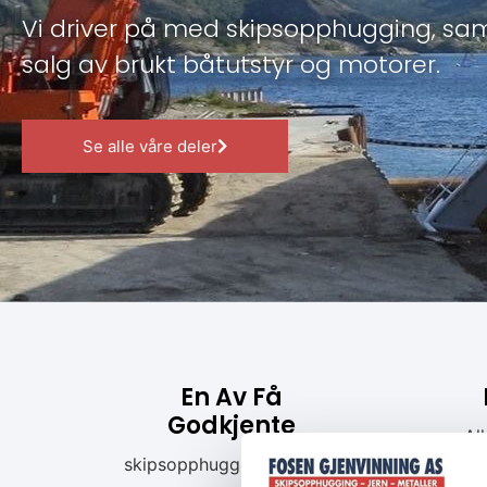
Vi driver på med skipsopphugging, sam
salg av brukt båtutstyr og motorer.
Se alle våre deler
En Av Få
Godkjente
Al
skipsopphugging i Europa