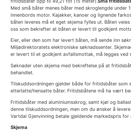
fritidsbåter opp til 49,21 fot (15 meter).
Små fritidsbåt
Med små båter menes båter med skroglengde under 15
innenbords motor. Kajakker, kanoer og lignende farko
båten leveres må et eget skjema fylles ut. Båten veies
oss som bekrefter at båten er levert til godkjent mott
Eier, eller den som har levert båten, må sende inn søk
Miljødirektoratets elektroniske søknadssenter. Skjema
er levert til et godkjent avfallsmottak, må legges ved
Søknader uten skjema med bekreftelse på at fritidsbåt e
behandlet.
Tilskuddsordningen gjelder både for fritidsbåter som 
etterlatte/hensatte båter. Fritidsbåtene må ha vært be
Fritidsbåter med aluminiumsskrog, samt kjøl og ballast
denne tilskuddsordningen, men om du ønsker å levere en
Vartdal Gjenvinning betale gjeldende markedspris for
Skjema