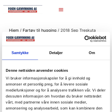
Hjem
/
Fartøy til hugging
/ 2018 Sep Treskuta
Løveng HUGGET
2018 Sep Treskuta
Samtykke
Detaljer
Om
Løveng HUGGET
Denne nettsiden anvender cookies
Vi bruker informasjonskapsler for å gi innhold og
Sep 2018 Treskuta Løveng ankommet til hugging
annonser et personlig preg, for å levere sosiale
mediefunksjoner og for å analysere trafikken vår. Vi deler
dessuten informasjon om hvordan du bruker nettstedet
vårt, med partnerne våre innen sosiale medier,
annonsering og analysearbeid, som kan kombinere den