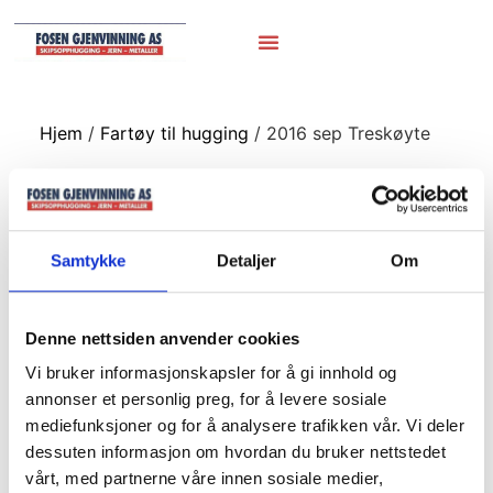
Hjem
/
Fartøy til hugging
/ 2016 sep Treskøyte
2016 sep
Treskøyte
Samtykke
Detaljer
Om
sep 2016
Denne nettsiden anvender cookies
Treskøyte
Vi bruker informasjonskapsler for å gi innhold og
annonser et personlig preg, for å levere sosiale
Iveco etc
mediefunksjoner og for å analysere trafikken vår. Vi deler
dessuten informasjon om hvordan du bruker nettstedet
vårt, med partnerne våre innen sosiale medier,