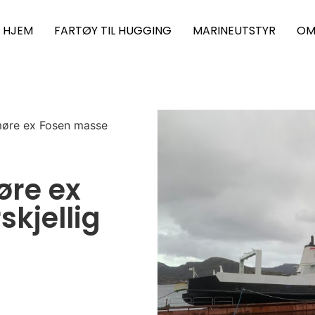
HJEM
FARTØY TIL HUGGING
MARINEUTSTYR
OM
øre ex Fosen masse
øre ex
kjellig