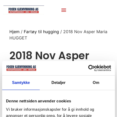
Hjem
/
Fartøy til hugging
/ 2018 Nov Asper Maria
HUGGET
2018 Nov Asper
Maria HUGGET
Samtykke
Detaljer
Om
Nov 2018
Asper Maria ankommet til hugging
Denne nettsiden anvender cookies
Hvm. Industrie 8D7HDN 1240hp 400rpm , Volvo
Vi bruker informasjonskapsler for å gi innhold og
genset, mobbåt etc
annonser et personlig preg, for å levere sosiale