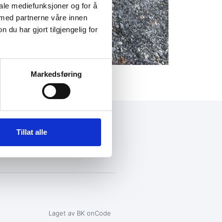
iale mediefunksjoner og for å
 med partnerne våre innen
u har gjort tilgjengelig for
Markedsføring
+47 72 53 44 30
Tillat alle
knut@fosengjenvinning.no
Laget av BK onCode