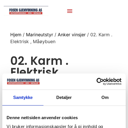
Hjem
/
Marineutstyr
/
Anker vinsjer
/ 02. Karm .
Elektrisk , Måøybuen
02. Karm .
Elektrisk ,
Måøybuen
Samtykke
Detaljer
Om
Denne nettsiden anvender cookies
Vi bruker informasjonskapsler for å gi innhold og