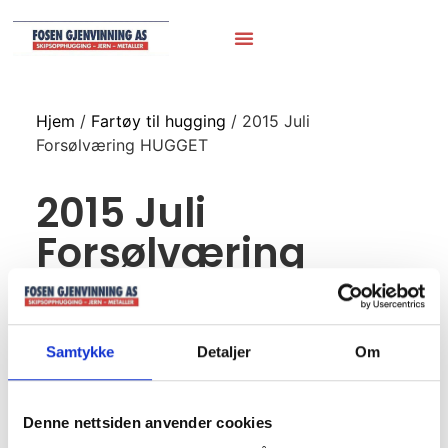
Hjem
/
Fartøy til hugging
/ 2015 Juli
Forsølværing HUGGET
2015 Juli
Forsølværing
HUGGET
Samtykke
Detaljer
Om
Juli 2015
Forsølværing
Denne nettsiden anvender cookies