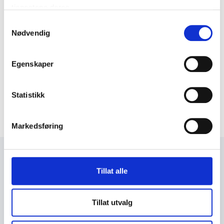
tjenestene deres.
Samtykkevalg
Nødvendig
Egenskaper
Statistikk
Markedsføring
+47 72 53 44 30
Tillat alle
knut@fosengjenvinning.no
Tillat utvalg