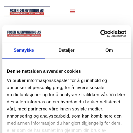
Hjem
/
Marineutstyr
/
Hydraulik sylindre
etc
/ Hydraulik Støydempere
Samtykke
Detaljer
Om
Hydraulik
Støydempere
Denne nettsiden anvender cookies
Vi bruker informasjonskapsler for å gi innhold og
annonser et personlig preg, for å levere sosiale
mediefunksjoner og for å analysere trafikken vår. Vi deler
dessuten informasjon om hvordan du bruker nettstedet
vårt, med partnerne våre innen sosiale medier,
annonsering og analysearbeid, som kan kombinere den
med annen informasjon du har gjort tilgjengelig for dem,
eller som de har samlet inn gjennom din bruk av