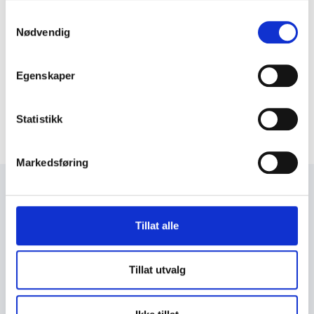
Samtykkevalg
Nødvendig
Egenskaper
Statistikk
Markedsføring
+47 72 53 44 30
knut@fosengjenvinning.no
Tillat alle
Tillat utvalg
PERSONVERN & COOKIES