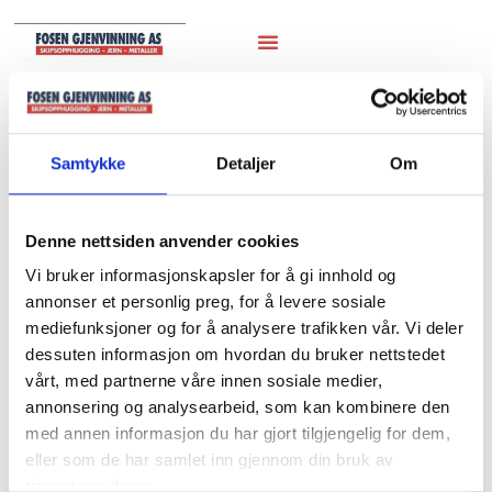
Hjem
/
Marineutstyr
/
Div. utstyr
/ Div. Eksos
potter
Samtykke
Detaljer
Om
Div. Eksos potter
Denne nettsiden anvender cookies
Vi bruker informasjonskapsler for å gi innhold og
annonser et personlig preg, for å levere sosiale
mediefunksjoner og for å analysere trafikken vår. Vi deler
dessuten informasjon om hvordan du bruker nettstedet
vårt, med partnerne våre innen sosiale medier,
annonsering og analysearbeid, som kan kombinere den
med annen informasjon du har gjort tilgjengelig for dem,
eller som de har samlet inn gjennom din bruk av
tjenestene deres.