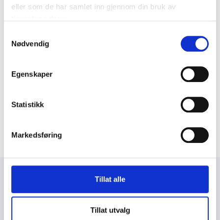
eller som de har samlet inn gjennom din bruk av
tjenestene deres.
Samtykkevalg
Nødvendig
Egenskaper
Statistikk
Markedsføring
Tillat alle
+47 72 53 44 30
knut@fosengjenvinning.no
Tillat utvalg