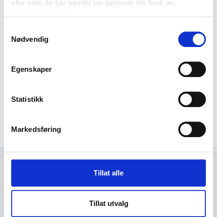
eller som de har samlet inn gjennom din bruk av
tjenestene deres.
Samtykkevalg
Nødvendig
Egenskaper
Statistikk
Markedsføring
+47 72 53 44 30
Tillat alle
knut@fosengjenvinning.no
Tillat utvalg