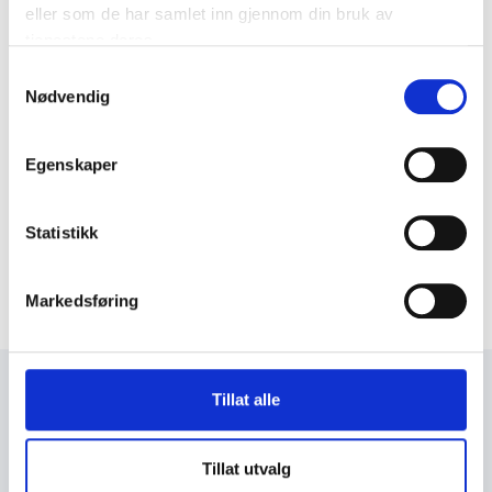
eller som de har samlet inn gjennom din bruk av
tjenestene deres.
Samtykkevalg
Nødvendig
Egenskaper
Statistikk
Markedsføring
Tillat alle
+47 72 53 44 30
knut@fosengjenvinning.no
Tillat utvalg