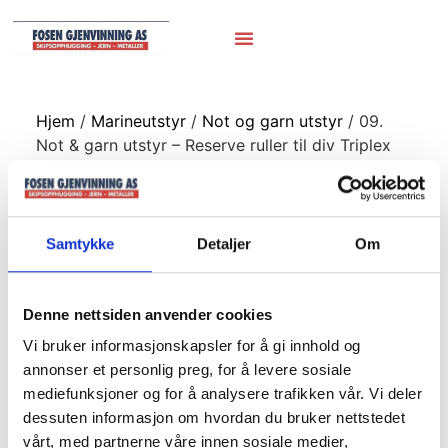
Hjem
/
Marineutstyr
/
Not og garn utstyr
/ 09.
Not & garn utstyr – Reserve ruller til div Triplex
09. Not & garn
utstyr – Reserve
Samtykke
Detaljer
Om
ruller til div Triplex
Denne nettsiden anvender cookies
Vi bruker informasjonskapsler for å gi innhold og
annonser et personlig preg, for å levere sosiale
mediefunksjoner og for å analysere trafikken vår. Vi deler
dessuten informasjon om hvordan du bruker nettstedet
vårt, med partnerne våre innen sosiale medier,