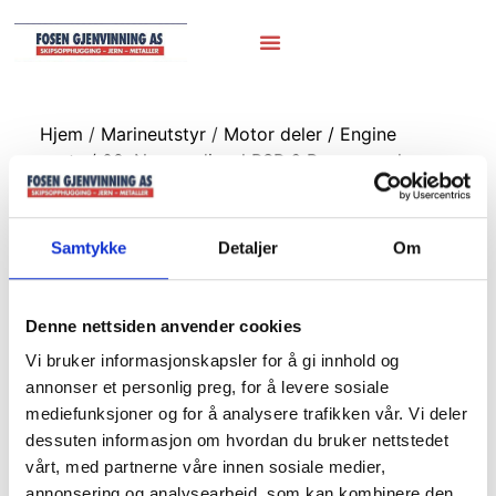
Hjem
/
Marineutstyr
/
Motor deler / Engine
parts
/ 09. Normo diesel RSP 6 Brønnøypel
09. Normo diesel
Samtykke
Detaljer
Om
RSP 6 Brønnøypel
Denne nettsiden anvender cookies
Vi bruker informasjonskapsler for å gi innhold og
annonser et personlig preg, for å levere sosiale
mediefunksjoner og for å analysere trafikken vår. Vi deler
dessuten informasjon om hvordan du bruker nettstedet
vårt, med partnerne våre innen sosiale medier,
annonsering og analysearbeid, som kan kombinere den