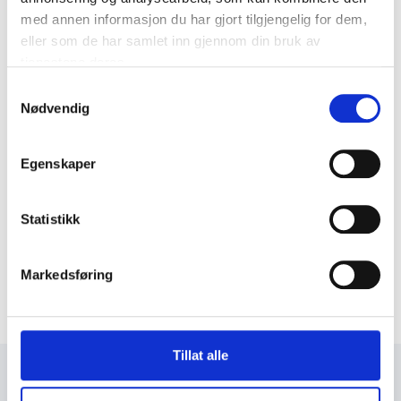
med annen informasjon du har gjort tilgjengelig for dem,
eller som de har samlet inn gjennom din bruk av
tjenestene deres.
Samtykkevalg
Nødvendig
Egenskaper
Statistikk
Markedsføring
Tillat alle
+47 72 53 44 30