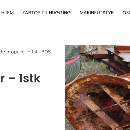
HJEM
FARTØY TIL HUGGING
MARINEUTSTYR
OM
ide propeller – 1stk BOS
r – 1stk