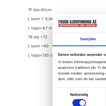
7F dia=82cm
L bunn = 3,3m
L topp=4,7 m
7B dia =72
Samtykke
L bunn =90
Denne nettsiden anvender c
L topp=130 cm
Vi bruker informasjonskapsler
analysere trafikken vår. Vi 
sosiale medier, annonsering 
dem, eller som de har samlet
Samtykkevalg
Nødvendig