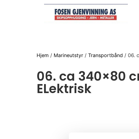
Hjem
/
Marineutstyr
/
Transportbånd
/ 06. 
06. ca 340×80 
ELektrisk