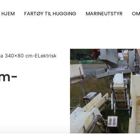
HJEM
FARTØY TIL HUGGING
MARINEUTSTYR
OM
ca 340×80 cm-ELektrisk
cm-