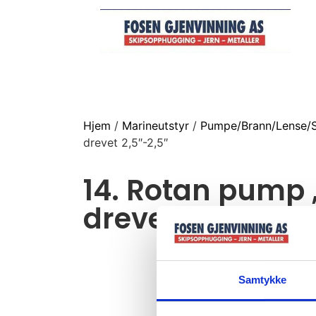
Hjem
/
Marineutstyr
/
Pumpe/Brann/Lense/S
drevet 2,5″-2,5″
14. Rotan pump 
drevet 2,5″-2,5″
Samtykke