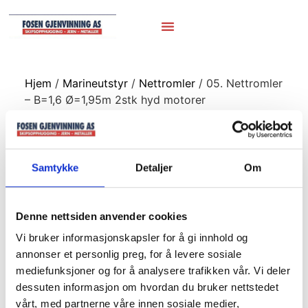
Hjem
/
Marineutstyr
/
Nettromler
/ 05. Nettromler
– B=1,6 Ø=1,95m 2stk hyd motorer
05. Nettromler –
B=1,6 Ø=1,95m
Samtykke
Detaljer
Om
2stk hyd motorer
Denne nettsiden anvender cookies
Vi bruker informasjonskapsler for å gi innhold og
annonser et personlig preg, for å levere sosiale
mediefunksjoner og for å analysere trafikken vår. Vi deler
dessuten informasjon om hvordan du bruker nettstedet
vårt, med partnerne våre innen sosiale medier,