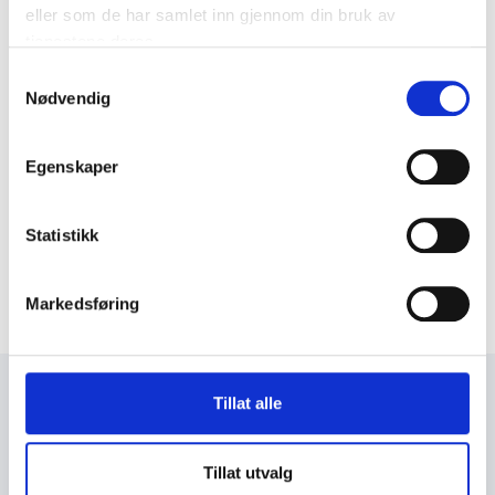
eller som de har samlet inn gjennom din bruk av
tjenestene deres.
Samtykkevalg
Nødvendig
Egenskaper
Statistikk
Markedsføring
Tillat alle
+47 72 53 44 30
knut@fosengjenvinning.no
Tillat utvalg