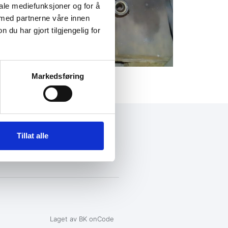
iale mediefunksjoner og for å
 med partnerne våre innen
u har gjort tilgjengelig for
Markedsføring
+47 72 53 44 30
Tillat alle
knut@fosengjenvinning.no
Laget av BK onCode