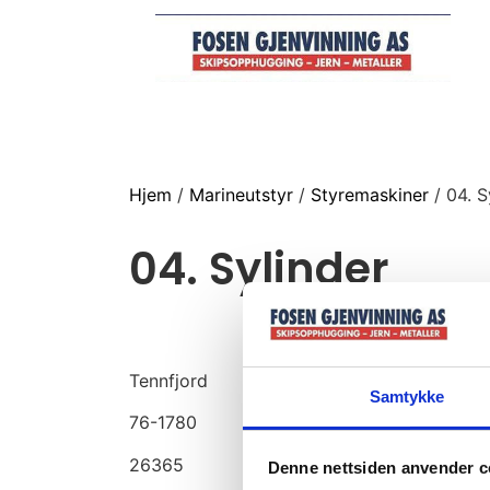
Hjem
/
Marineutstyr
/
Styremaskiner
/ 04. S
04. Sylinder
Tennfjord
Samtykke
76-1780
26365
Denne nettsiden anvender c