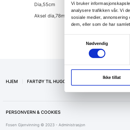
Vi bruker informasjonskapsler
Dia,55cm
analysere trafikken vår. Vi 
Aksel dia,78mm
sosiale medier, annonsering 
dem, eller som de har samlet
Samtykkevalg
Nødvendig
Ikke tillat
HJEM
FARTØY TIL HUGGING
MARINEUTSTYR
O
PERSONVERN & COOKIES
Fosen Gjenvinning © 2023 - Administrasjon