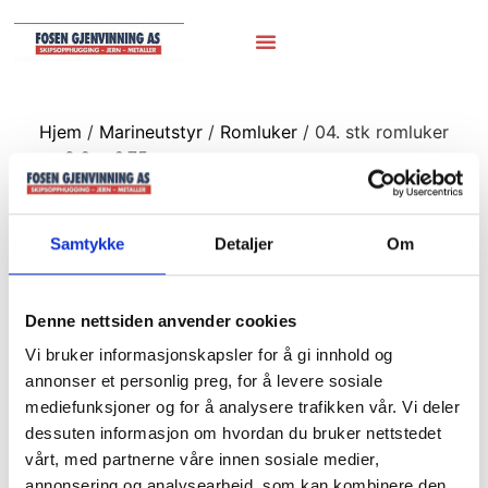
Hjem
/
Marineutstyr
/
Romluker
/ 04. stk romluker
ca 2,6 x 6,75m
04. stk romluker
Samtykke
Detaljer
Om
ca 2,6 x 6,75m
Denne nettsiden anvender cookies
Vi bruker informasjonskapsler for å gi innhold og
annonser et personlig preg, for å levere sosiale
mediefunksjoner og for å analysere trafikken vår. Vi deler
dessuten informasjon om hvordan du bruker nettstedet
vårt, med partnerne våre innen sosiale medier,
annonsering og analysearbeid, som kan kombinere den