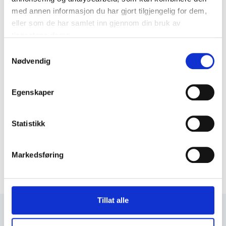
med annen informasjon du har gjort tilgjengelig for dem,
eller som de har samlet inn gjennom din bruk av
tjenestene deres.
Samtykkevalg
Nødvendig
Egenskaper
Statistikk
Markedsføring
Tillat alle
+47 72 53 44 30