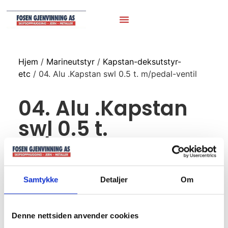
Hjem
/
Marineutstyr
/
Kapstan-deksutstyr-
etc
/ 04. Alu .Kapstan swl 0.5 t. m/pedal-ventil
04. Alu .Kapstan
swl 0.5 t.
m/pedal-ventil
Samtykke
Detaljer
Om
Denne nettsiden anvender cookies