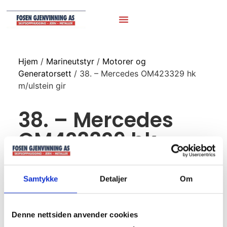
Hjem
/
Marineutstyr
/
Motorer og
Generatorsett
/ 38. – Mercedes OM423329 hk
m/ulstein gir
38. – Mercedes
OM423329 hk
m/ulstein gir
Samtykke
Detaljer
Om
Denne nettsiden anvender cookies