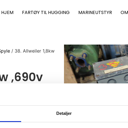
HJEM
FARTØY TIL HUGGING
MARINEUTSTYR
OM
pyle
/ 38. Allweiler 1,8kw
kw ,690v
Detaljer