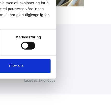
iale mediefunksjoner og for å
 med partnerne våre innen
u har gjort tilgjengelig for
Markedsføring
+47 72 53 44 30
knut@fosengjenvinning.no
Tillat alle
Laget av BK onCode