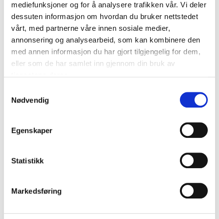
mediefunksjoner og for å analysere trafikken vår. Vi deler
L=235cm
dessuten informasjon om hvordan du bruker nettstedet
vårt, med partnerne våre innen sosiale medier,
dia=15,5cm
annonsering og analysearbeid, som kan kombinere den
med annen informasjon du har gjort tilgjengelig for dem,
eller som de har samlet inn gjennom din bruk av
tjenestene deres.
Samtykkevalg
Nødvendig
Egenskaper
Statistikk
Markedsføring