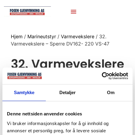
Hjem
/
Marineutstyr
/
Varmevekslere
/ 32.
Varmevekslere – Sperre DV162- 220 VS-47
32. Varmevekslere
– Sperre DV162-
220 VS-47
Samtykke
Detaljer
Om
Sperre DV162- 220 VS-47
Denne nettsiden anvender cookies
no12241058
Vi bruker informasjonskapsler for å gi innhold og
annonser et personlig preg, for å levere sosiale
4,1m2