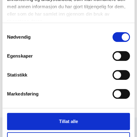
med annen informasjon du har gjort tilgjengelig for dem,
eller som de har samlet inn gjennom din bruk av
tjenestene deres.
Samtykkevalg
Nødvendig
Egenskaper
Statistikk
Markedsføring
Tillat alle
+47 72 53 44 30