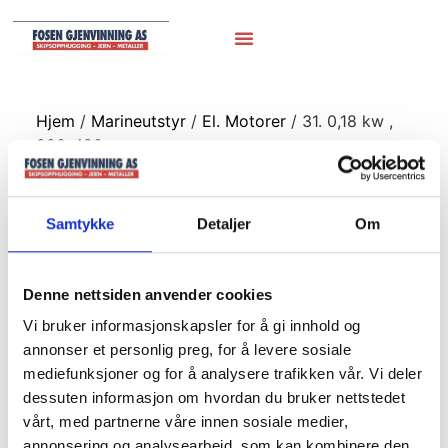
Hjem
/
Marineutstyr
/
El. Motorer
/ 31. 0,18 kw ,
220-420v
31. 0,18 kw , 220-
Samtykke
Detaljer
Om
420v
Denne nettsiden anvender cookies
Vi bruker informasjonskapsler for å gi innhold og
annonser et personlig preg, for å levere sosiale
mediefunksjoner og for å analysere trafikken vår. Vi deler
dessuten informasjon om hvordan du bruker nettstedet
vårt, med partnerne våre innen sosiale medier,
annonsering og analysearbeid, som kan kombinere den