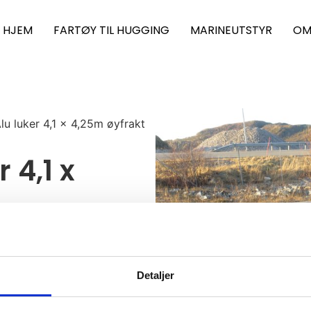
HJEM
FARTØY TIL HUGGING
MARINEUTSTYR
OM
Alu luker 4,1 x 4,25m øyfrakt
r 4,1 x
Detaljer