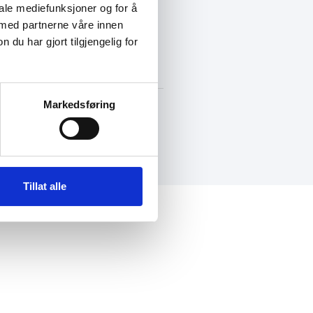
iale mediefunksjoner og for å
 med partnerne våre innen
+47 72 53 44 30
knut@fosengjenvinning.no
u har gjort tilgjengelig for
Markedsføring
Laget av BK onCode
Tillat alle