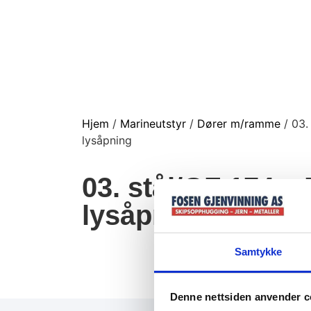
Hjem
/
Marineutstyr
/
Dører m/ramme
/ 03.
lysåpning
03. stål/GF 174 x
lysåpning
Samtykke
Denne nettsiden anvender c