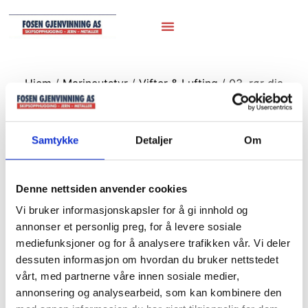
Hjem
/
Marineutstyr
/
Vifter & Lufting
/ 03. rør dia
18cm
03. rør dia 18cm
Samtykke
Detaljer
Om
Denne nettsiden anvender cookies
Vi bruker informasjonskapsler for å gi innhold og
annonser et personlig preg, for å levere sosiale
mediefunksjoner og for å analysere trafikken vår. Vi deler
dessuten informasjon om hvordan du bruker nettstedet
vårt, med partnerne våre innen sosiale medier,
annonsering og analysearbeid, som kan kombinere den