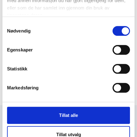
med annen informasjon du har gjort tilgjengelig for dem,
eller som de har samlet inn gjennom din bruk av
tjenestene deres.
Samtykkevalg
Nødvendig
Egenskaper
Statistikk
Markedsføring
Tillat alle
+47 72 53 44 30
knut@fosengjenvinning.no
Tillat utvalg