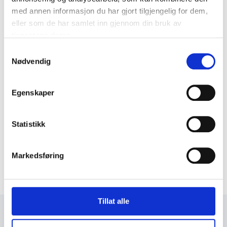
med annen informasjon du har gjort tilgjengelig for dem,
eller som de har samlet inn gjennom din bruk av
tjenestene deres.
Samtykkevalg
Nødvendig
Egenskaper
Statistikk
Markedsføring
Tillat alle
+47 72 53 44 30