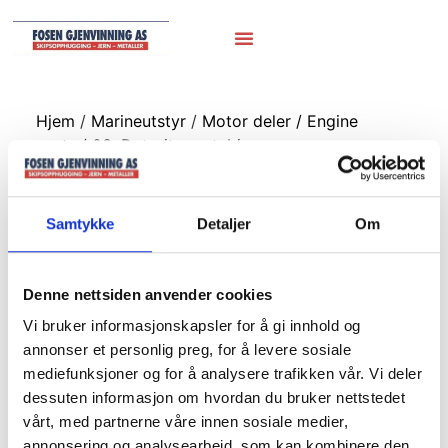
Hjem
/
Marineutstyr
/
Motor deler / Engine
parts
/ 03. Detroit svartabjørn
03. Detroit
Samtykke
Detaljer
Om
svartabjørn
Denne nettsiden anvender cookies
Vi bruker informasjonskapsler for å gi innhold og
annonser et personlig preg, for å levere sosiale
mediefunksjoner og for å analysere trafikken vår. Vi deler
dessuten informasjon om hvordan du bruker nettstedet
vårt, med partnerne våre innen sosiale medier,
annonsering og analysearbeid, som kan kombinere den