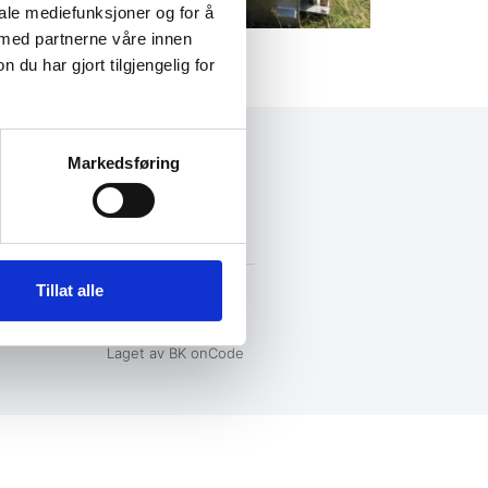
iale mediefunksjoner og for å
 med partnerne våre innen
u har gjort tilgjengelig for
Markedsføring
+47 72 53 44 30
knut@fosengjenvinning.no
Tillat alle
Laget av BK onCode