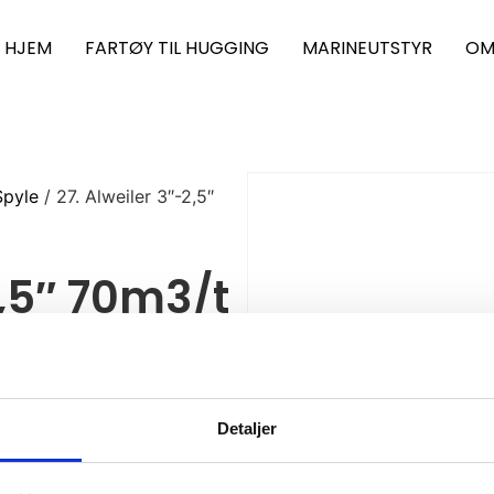
HJEM
FARTØY TIL HUGGING
MARINEUTSTYR
OM
pyle
/ 27. Alweiler 3″-2,5″
2,5″ 70m3/t
30-460v
Detaljer