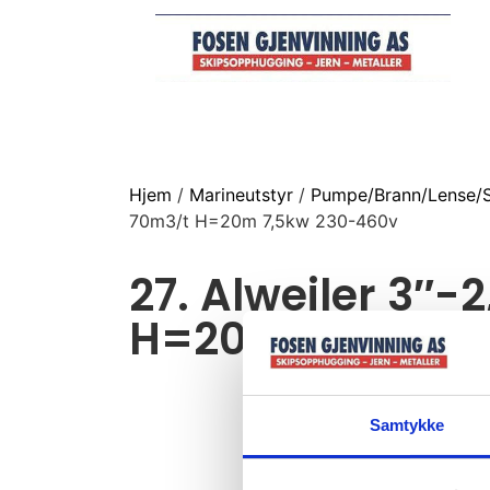
Hjem
/
Marineutstyr
/
Pumpe/Brann/Lense/S
70m3/t H=20m 7,5kw 230-460v
27. Alweiler 3″-
H=20m 7,5kw 2
Samtykke