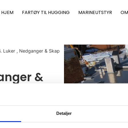
HJEM
FARTØY TIL HUGGING
MARINEUTSTYR
OM
. Luker , Nedganger & Skap
ganger &
er 180×180
Detaljer