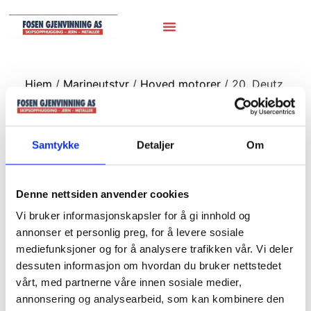
Hjem
/
Marineutstyr
/
Hoved motorer
/ 20. Deutz
SBV8M 540 2646kw/3600hk 600rpm
20. Deutz SBV8M
Samtykke
Detaljer
Om
540
2646kw/3600hk
Denne nettsiden anvender cookies
Vi bruker informasjonskapsler for å gi innhold og
600rpm
annonser et personlig preg, for å levere sosiale
mediefunksjoner og for å analysere trafikken vår. Vi deler
dessuten informasjon om hvordan du bruker nettstedet
vårt, med partnerne våre innen sosiale medier,
annonsering og analysearbeid, som kan kombinere den