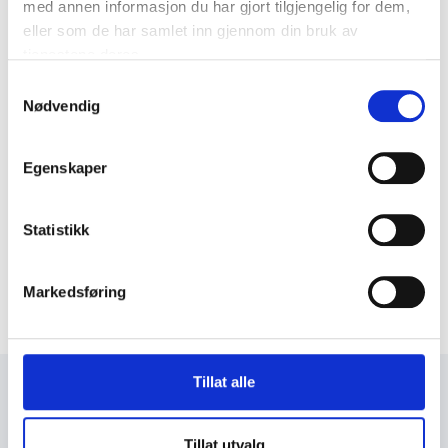
med annen informasjon du har gjort tilgjengelig for dem,
eller som de har samlet inn gjennom din bruk av
tjenestene deres.
Samtykkevalg
Nødvendig
Egenskaper
Statistikk
Markedsføring
Tillat alle
+47 72 53 44 30
knut@fosengjenvinning.no
Tillat utvalg