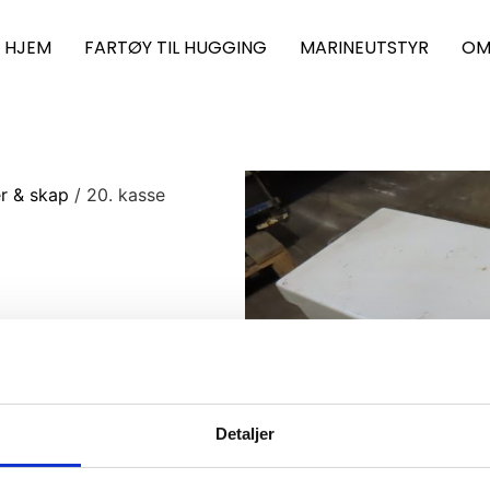
HJEM
FARTØY TIL HUGGING
MARINEUTSTYR
OM
er & skap
/ 20. kasse
Detaljer