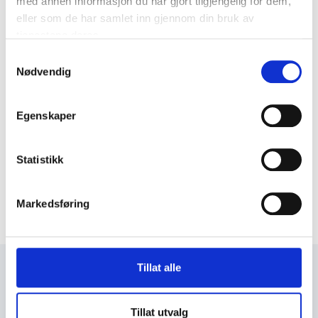
med annen informasjon du har gjort tilgjengelig for dem,
eller som de har samlet inn gjennom din bruk av
tjenestene deres.
Samtykkevalg
Nødvendig
Egenskaper
Statistikk
Markedsføring
Tillat alle
+47 72 53 44 30
knut@fosengjenvinning.no
Tillat utvalg