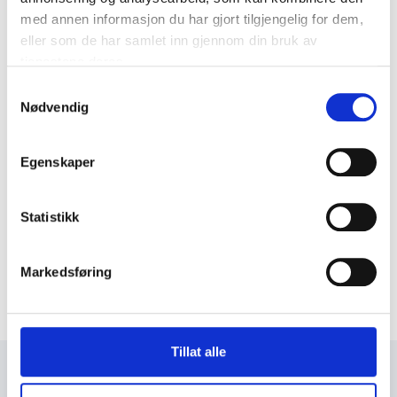
med annen informasjon du har gjort tilgjengelig for dem,
eller som de har samlet inn gjennom din bruk av
tjenestene deres.
Samtykkevalg
Nødvendig
Egenskaper
Statistikk
Markedsføring
Tillat alle
+47 72 53 44 30