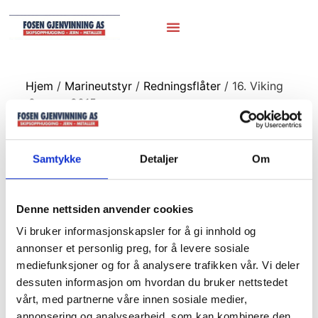
Hjem
/
Marineutstyr
/
Redningsflåter
/ 16. Viking
.8 pers -2015
16. Viking .8 pers
Samtykke
Detaljer
Om
-2015
Denne nettsiden anvender cookies
Vi bruker informasjonskapsler for å gi innhold og
annonser et personlig preg, for å levere sosiale
mediefunksjoner og for å analysere trafikken vår. Vi deler
dessuten informasjon om hvordan du bruker nettstedet
vårt, med partnerne våre innen sosiale medier,
annonsering og analysearbeid, som kan kombinere den