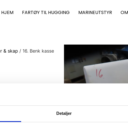
HJEM
FARTØY TIL HUGGING
MARINEUTSTYR
OM
er & skap
/ 16. Benk kasse
Detaljer