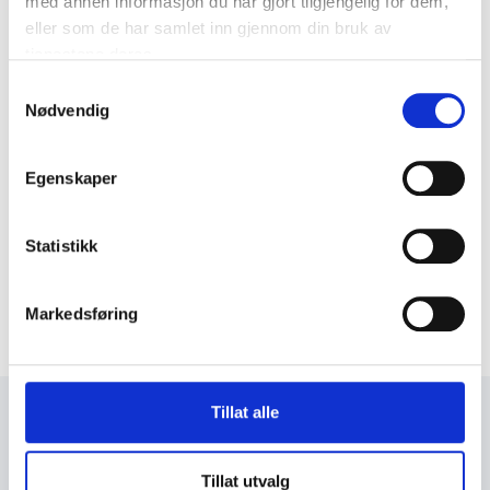
med annen informasjon du har gjort tilgjengelig for dem,
eller som de har samlet inn gjennom din bruk av
tjenestene deres.
Samtykkevalg
Nødvendig
Egenskaper
Statistikk
Markedsføring
Tillat alle
+47 72 53 44 30
knut@fosengjenvinning.no
Tillat utvalg