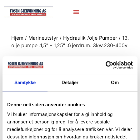
Hjem
/
Marineutstyr
/
Hydraulik /olje Pumper
/ 13.
olje pumpe .1,5″ – 1,25″ .Gjerdrum. 3kw.230-400v
13. olje pumpe
.1,5″ – 1,25″
Samtykke
Detaljer
Om
.Gjerdrum.
3kw.230-400v
Denne nettsiden anvender cookies
Vi bruker informasjonskapsler for å gi innhold og
annonser et personlig preg, for å levere sosiale
mediefunksjoner og for å analysere trafikken vår. Vi deler
dessuten informasjon om hvordan du bruker nettstedet