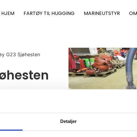
HJEM
FARTØY TIL HUGGING
MARINEUTSTYR
OM
nøy G23 Sjøhesten
jøhesten
Detaljer