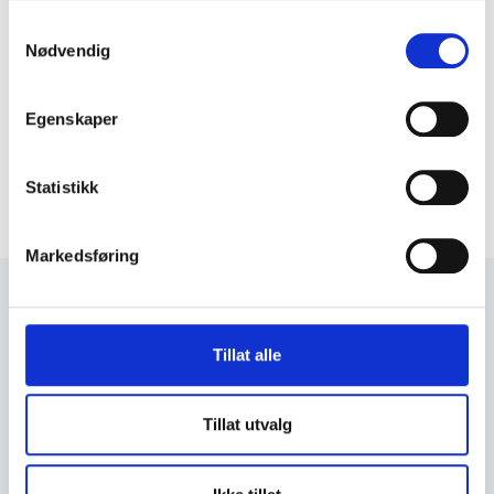
Samtykkevalg
Nødvendig
Egenskaper
Statistikk
Markedsføring
+47 72 53 44 30
knut@fosengjenvinning.no
Tillat alle
Tillat utvalg
PERSONVERN & COOKIES