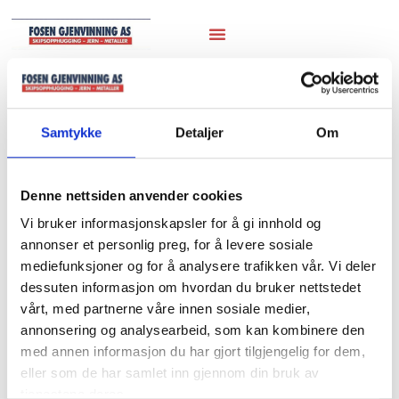
Hjem
/
Marineutstyr
/
Anker & Kjetting
/ 13.
520kg
Samtykke
Detaljer
Om
13. 520kg
Denne nettsiden anvender cookies
Vi bruker informasjonskapsler for å gi innhold og
annonser et personlig preg, for å levere sosiale
mediefunksjoner og for å analysere trafikken vår. Vi deler
dessuten informasjon om hvordan du bruker nettstedet
vårt, med partnerne våre innen sosiale medier,
annonsering og analysearbeid, som kan kombinere den
med annen informasjon du har gjort tilgjengelig for dem,
eller som de har samlet inn gjennom din bruk av
tjenestene deres.