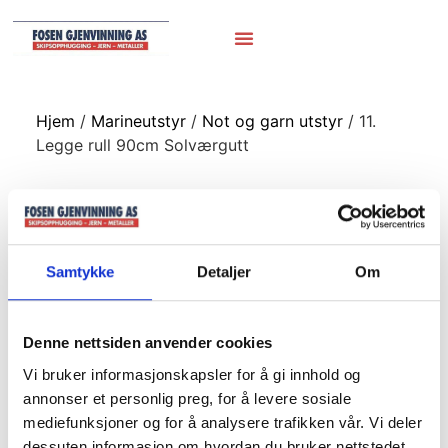
Hjem
/
Marineutstyr
/
Not og garn utstyr
/ 11.
Legge rull 90cm Solværgutt
11. Legge rull 90cm
Solværgutt
Samtykke
Detaljer
Om
Denne nettsiden anvender cookies
Vi bruker informasjonskapsler for å gi innhold og
annonser et personlig preg, for å levere sosiale
mediefunksjoner og for å analysere trafikken vår. Vi deler
dessuten informasjon om hvordan du bruker nettstedet