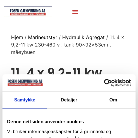
Hjem
/
Marineutstyr
/
Hydraulik Agregat
/ 11. 4 x
9,2-11 kw 230-460 v . tank 90x92x53cm .
måøybuen
11. 4 x 9,2-11 kw
230-460 v . tank
90x92x53cm .
Samtykke
Detaljer
Om
måøybuen
Denne nettsiden anvender cookies
Vi bruker informasjonskapsler for å gi innhold og