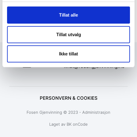
Tillat alle
Tillat utvalg
Ikke tillat
+47 72 53 44 30
knut@fosengjenvinning.no
PERSONVERN & COOKIES
Fosen Gjenvinning © 2023 - Administrasjon
Laget av BK onCode