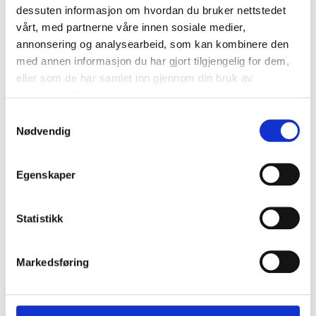
dessuten informasjon om hvordan du bruker nettstedet
1-1/4″
vårt, med partnerne våre innen sosiale medier,
annonsering og analysearbeid, som kan kombinere den
med annen informasjon du har gjort tilgjengelig for dem,
eller som de har samlet inn gjennom din bruk av
tjenestene deres.
Samtykkevalg
Nødvendig
Egenskaper
Statistikk
Markedsføring