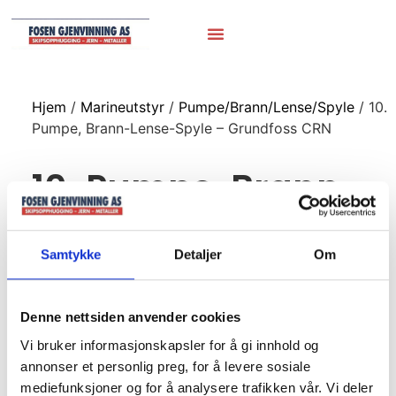
Hjem
/
Marineutstyr
/
Pumpe/Brann/Lense/Spyle
/ 10.
Pumpe, Brann-Lense-Spyle – Grundfoss CRN
10. Pumpe, Brann-
Lense-Spyle –
Grundfoss CRN
Samtykke
Detaljer
Om
Denne nettsiden anvender cookies
Grundfoss CRN
Vi bruker informasjonskapsler for å gi innhold og
1,5kw
annonser et personlig preg, for å levere sosiale
mediefunksjoner og for å analysere trafikken vår. Vi deler
220/480v