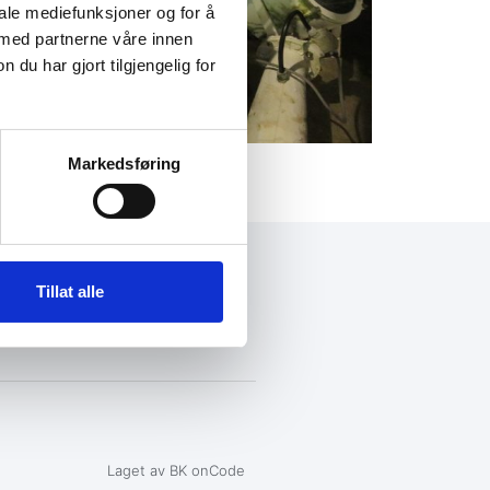
iale mediefunksjoner og for å
 med partnerne våre innen
u har gjort tilgjengelig for
Markedsføring
+47 72 53 44 30
Tillat alle
knut@fosengjenvinning.no
Laget av BK onCode