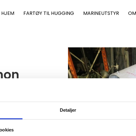
HJEM
FARTØY TIL HUGGING
MARINEUTSTYR
OM
enon
Detaljer
ookies