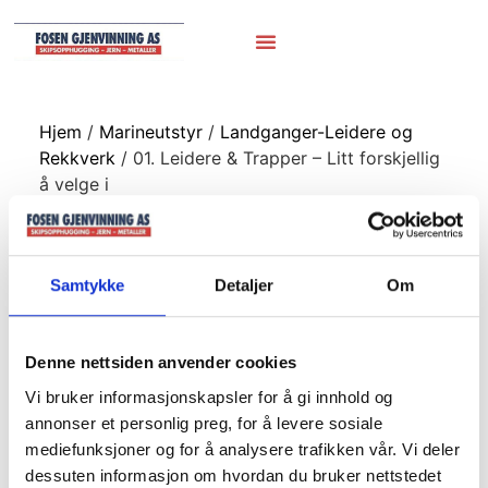
Hjem
/
Marineutstyr
/
Landganger-Leidere og
Rekkverk
/ 01. Leidere & Trapper – Litt forskjellig
å velge i
01. Leidere &
Trapper – Litt
Samtykke
Detaljer
Om
forskjellig å velge i
Denne nettsiden anvender cookies
Vi bruker informasjonskapsler for å gi innhold og
Alu rekkverk
annonser et personlig preg, for å levere sosiale
mediefunksjoner og for å analysere trafikken vår. Vi deler
dessuten informasjon om hvordan du bruker nettstedet